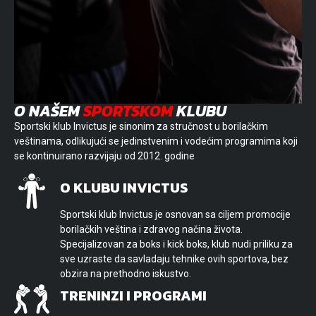
O NAŠEM
SPORTSKOM
KLUBU
Sportski klub Invictus je sinonim za stručnost u borilačkim
veštinama, odlikujući se jedinstvenim i vodećim programima koji
se kontinuirano razvijaju od 2012. godine
O KLUBU INVICTUS
Sportski klub Invictus je osnovan sa ciljem promocije
borilačkih veština i zdravog načina života.
Specijalizovan za boks i kick boks, klub nudi priliku za
sve uzraste da savladaju tehnike ovih sportova, bez
obzira na prethodno iskustvo.
TRENINZI I PROGRAMI