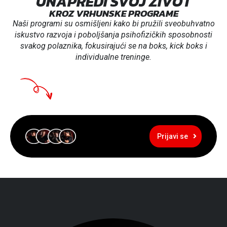
UNAPREDI SVOJ ŽIVOT
KROZ VRHUNSKE PROGRAME
Naši programi su osmišljeni kako bi pružili sveobuhvatno
iskustvo razvoja i poboljšanja psihofizičkih sposobnosti
svakog polaznika, fokusirajući se na boks, kick boks i
individualne treninge.
Prijavi se