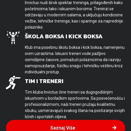
Invictus nudi širok spektar treninga, prilagođenih kako
početnicima tako i iskusnim borcima. Treninzi se
održavaju u modernim salama, a uključuju kondicione
vežbe, tehničke treninge, kao i sparinge za naprednije
polaznike.
ŠKOLA BOKSA I KICK BOKSA
Klub ima posebnu školu boksa i kick boksa, namenjenu
svim uzrastima. Iskusni treneri vode pažljivo
osmišljene časove, pomažući polaznicima da razviju
samopouzdanje, fizičku snagu i tehničku veštinu kroz
individualni pristup.
TIM I TRENERI
Tim kluba Invictus čine treneri sa dugogodišnjim
iskustvom u borilačkim sportovima. Sa posvećenošću i
profesionalizmom, naši treneri pružaju kvalitetnu
obuku, usmeravajući svakog člana na postizanje svojih
ličnih i sportskih ciljeva.
Saznaj Više